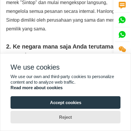
merek "Sintop" dan mulai mengekspor langsung,

mengelola semua pesanan secara internal. Hanlong dan

Sintop dimiliki oleh perusahaan yang sama dan memiliki
pemilik yang sama.

2. Ke negara mana saja Anda terutama

mengekspor?
Kami terutama mengekspor ke AS, Inggris, Rusia,
We use cookies
Jerman,
Australia
, dan Prancis, melayani klien ritel dan
We use our own and third-party cookies to personalize
merek internasional dengan solusi rak pajangan khusus.
content and to analyze web traffic.
Read more about cookies
3. Apakah Anda memiliki jumlah pesanan
Accept cookies
minimum?
Tidak, kami tidak memiliki jumlah pesanan minimum.
Reject
Ukuran pesanan berapa pun diterima, baik itu prototipe