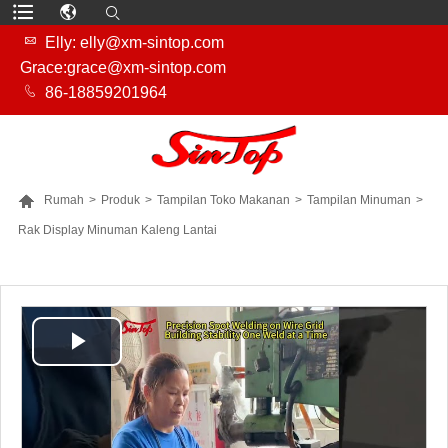

Elly: elly@xm-sintop.com
Grace:grace@xm-sintop.com

86-18859201964

Rumah
>
Produk
>
Tampilan Toko Makanan
>
Tampilan Minuman
>
Rak Display Minuman Kaleng Lantai
LEBIH BANYAK PRODUK
Play
Video