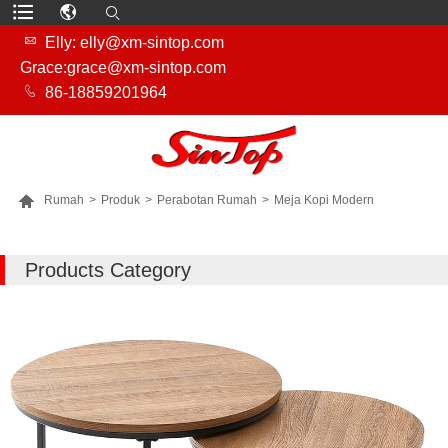

Elly: elly@xm-sintop.com
Grace:grace@xm-sintop.com

86-18859201964

Rumah
>
Produk
>
Perabotan Rumah
>
Meja Kopi Modern
LEBIH BANYAK PRODUK
Products Category