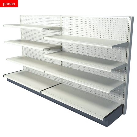
panas