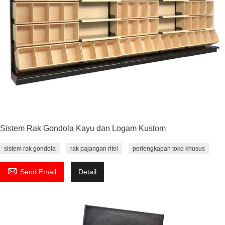
Sistem Rak Gondola Kayu dan Logam Kustom
sistem rak gondola
rak pajangan ritel
perlengkapan toko khusus

Send Email
Detail