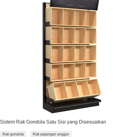
Sistem Rak Gondola Satu Sisi yang Disesuaikan
Rak gondola
Rak pajangan anggur