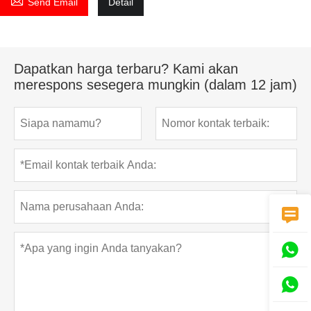

Send Email
Detail
Dapatkan harga terbaru? Kami akan
merespons sesegera mungkin (dalam 12 jam)


