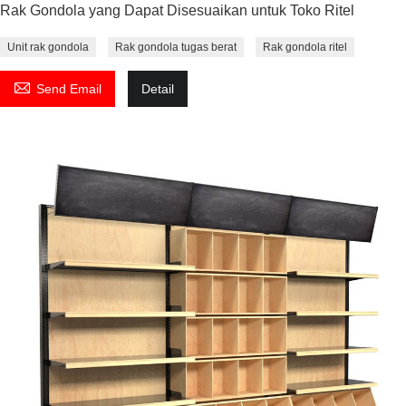
Rak Gondola yang Dapat Disesuaikan untuk Toko Ritel
Unit rak gondola
Rak gondola tugas berat
Rak gondola ritel

Send Email
Detail