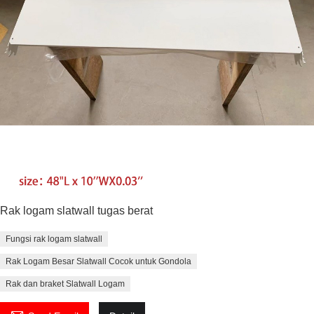
Rak logam slatwall tugas berat
Fungsi rak logam slatwall
Rak Logam Besar Slatwall Cocok untuk Gondola
Rak dan braket Slatwall Logam