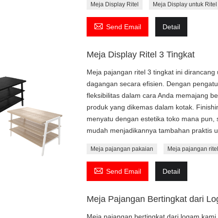
Meja Display Ritel
Meja Display untuk Ritel

Send Email
Detail
Meja Display Ritel 3 Tingkat
Meja pajangan ritel 3 tingkat ini diranc
dagangan secara efisien. Dengan pengatu
fleksibilitas dalam cara Anda memajang be
produk yang dikemas dalam kotak. Finish
menyatu dengan estetika toko mana pun, 
mudah menjadikannya tambahan praktis un
Meja pajangan pakaian
Meja pajangan rite

Send Email
Detail
Meja Pajangan Bertingkat dari L
Meja pajangan bertingkat dari logam kami