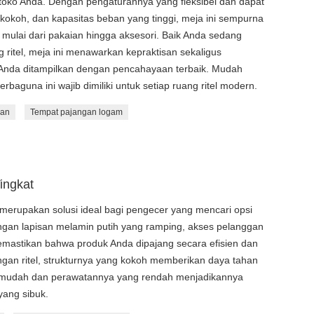
toko Anda. Dengan pengaturannya yang fleksibel dan dapat
g kokoh, dan kapasitas beban yang tinggi, meja ini sempurna
ulai dari pakaian hingga aksesori. Baik Anda sedang
 ritel, meja ini menawarkan kepraktisan sekaligus
nda ditampilkan dengan pencahayaan terbaik. Mudah
baguna ini wajib dimiliki untuk setiap ruang ritel modern.
ian
Tempat pajangan logam
ingkat
merupakan solusi ideal bagi pengecer yang mencari opsi
gan lapisan melamin putih yang ramping, akses pelanggan
memastikan bahwa produk Anda dipajang secara efisien dan
gan ritel, strukturnya yang kokoh memberikan daya tahan
 mudah dan perawatannya yang rendah menjadikannya
 yang sibuk.