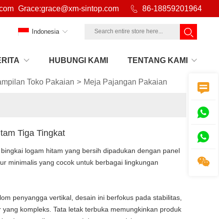
.com
Grace:grace@xm-sintop.com

86-18859201964
Indonesia
ERITA
HUBUNGI KAMI
TENTANG KAMI
ampilan Toko Pakaian
>
Meja Pajangan Pakaian


tam Tiga Tingkat

ki bingkai logam hitam yang bersih dipadukan dengan panel

ur minimalis yang cocok untuk berbagai lingkungan
m penyangga vertikal, desain ini berfokus pada stabilitas,
ruktur yang kompleks. Tata letak terbuka memungkinkan produk