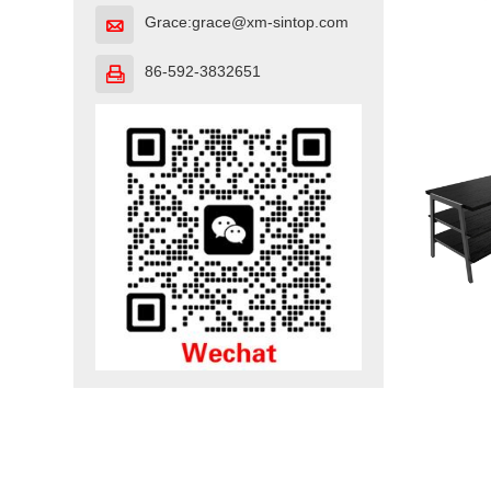
Grace:grace@xm-sintop.com

86-592-3832651
