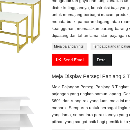
menghadirkan gaya dan fungsionalitas ke 
diatur ketinggiannya, konstruksi baja yan
untuk memajang berbagai macam produk, m
menata butik, pameran dagang, atau ruang
keanggunan, memastikan barang-barang A
dipasang dan tahan lama, stan pajangan ser
Meja pajangan ritel
Tempat pajangan paka

Send Email
Detail
Meja Display Persegi Panjang 3 T
Meja Pajangan Persegi Panjang 3 Tingkat 
pajangan yang ringkas namun lapang. Den
360°, dan ruang rak yang luas, meja ini 
menarik. Sempurna untuk berbagai lingkun
yang lama, sementara perakitannya yang
pilihan yang sangat baik bagi pemilik toko