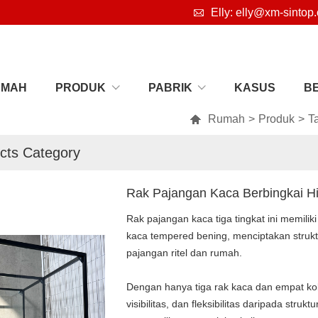

Elly: elly@xm-sintop
UMAH
PRODUK
PABRIK
KASUS
B

Rumah
>
Produk
>
T
cts Category
Rak Pajangan Kaca Berbingkai Hi
Rak pajangan kaca tiga tingkat ini memili
kaca tempered bening, menciptakan strukt
pajangan ritel dan rumah.
Dengan hanya tiga rak kaca dan empat kolo
visibilitas, dan fleksibilitas daripada st