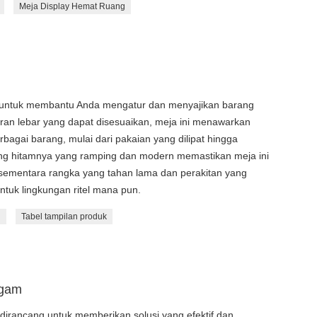
Meja Display Hemat Ruang
ang untuk membantu Anda mengatur dan menyajikan barang
ran lebar yang dapat disesuaikan, meja ini menawarkan
rbagai barang, mulai dari pakaian yang dilipat hingga
ing hitamnya yang ramping dan modern memastikan meja ini
sementara rangka yang tahan lama dan perakitan yang
tuk lingkungan ritel mana pun.
l
Tabel tampilan produk
ogam
 dirancang untuk memberikan solusi yang efektif dan