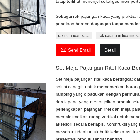
tetap terlihat menonjol sekaligus mempert
Sebagai rak pajangan kaca yang praktis, 
penataan barang dagangan tanpa mendomi
rak pajangan kaca
rak pajangan tiga tingka

Send Email
Detail
Set Meja Pajangan Ritel Kaca Ber
Set meja pajangan ritel kaca bertingkat da
solusi canggih untuk memamerkan barang 
ramping yang dipadukan dengan permukaa
dan lapang yang menonjolkan produk se
perlengkapan pajangan ritel dan meja paj
memaksimalkan ruang vertikal untuk mena
aksesori secara berlapis. Konstruksi yan
mewah ini ideal untuk butik kelas atas, t
presentasi produk sangat penting.