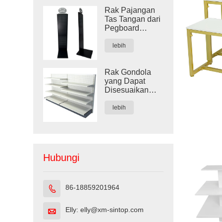
Rak Pajangan
Tas Tangan dari
Pegboard
Logam Hitam
Kustom
lebih
Rak Gondola
yang Dapat
Disesuaikan
untuk Toko Ritel
lebih
Hubungi
86-18859201964

Elly: elly@xm-sintop.com
