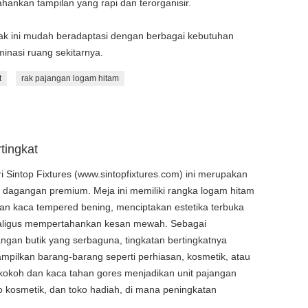
ahankan tampilan yang rapi dan terorganisir.
rak ini mudah beradaptasi dengan berbagai kebutuhan
nasi ruang sekitarnya.
t
rak pajangan logam hitam
tingkat
ri Sintop Fixtures (www.sintopfixtures.com) ini merupakan
dagangan premium. Meja ini memiliki rangka logam hitam
n kaca tempered bening, menciptakan estetika terbuka
kaligus mempertahankan kesan mewah. Sebagai
angan butik yang serbaguna, tingkatan bertingkatnya
mpilkan barang-barang seperti perhiasan, kosmetik, atau
g kokoh dan kaca tahan gores menjadikan unit pajangan
oko kosmetik, dan toko hadiah, di mana peningkatan