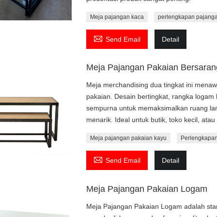
Meja pajangan kaca
perlengkapan pajangan

Send Email
Detail
Meja Pajangan Pakaian Bersaran
Meja merchandising dua tingkat ini men
pakaian. Desain bertingkat, rangka log
sempurna untuk memaksimalkan ruang lan
menarik. Ideal untuk butik, toko kecil, atau 
Meja pajangan pakaian kayu
Perlengkapan

Send Email
Detail
Meja Pajangan Pakaian Logam
Meja Pajangan Pakaian Logam adalah stan