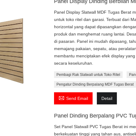
Panel Display Dinding Berbilah 
Panel Display Slatwall MDF Tugas Berat 
untuk toko ritel dan garasi. Terbuat dari M
horizontal yang dapat dipasangkan dengan 
produk dan menghemat ruang lantai. Desai
di pasaran. Panel ini mudah dipasang, taha
memajang pakaian, sepatu, atau peralatan
membantu menciptakan efek display yang 
secara keseluruhan.
Pembagi Rak Slatwall untuk Toko Ritel
Pan
Pengatur Dinding Berpalang MDF Tugas Berat

Send Email
Detail
Panel Dinding Berpalang PVC Tu
Set Panel Slatwall PVC Tugas Berat ini m
berkekuatan tinggi yang tahan aus, antisel