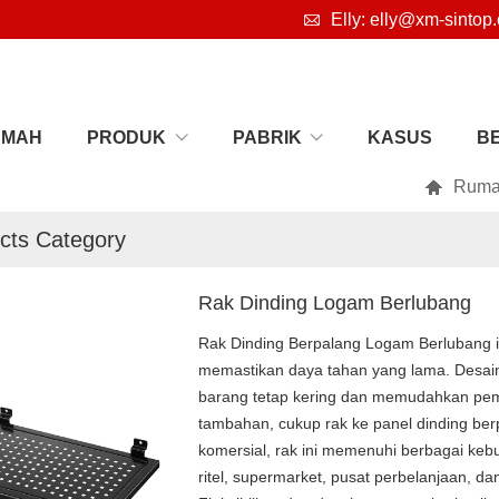

Elly: elly@xm-sintop
UMAH
PRODUK
PABRIK
KASUS
B

Rum
cts Category
Rak Dinding Logam Berlubang
Rak Dinding Berpalang Logam Berlubang in
memastikan daya tahan yang lama. Desain b
barang tetap kering dan memudahkan pe
tambahan, cukup rak ke panel dinding be
komersial, rak ini memenuhi berbagai keb
ritel, supermarket, pusat perbelanjaan, 