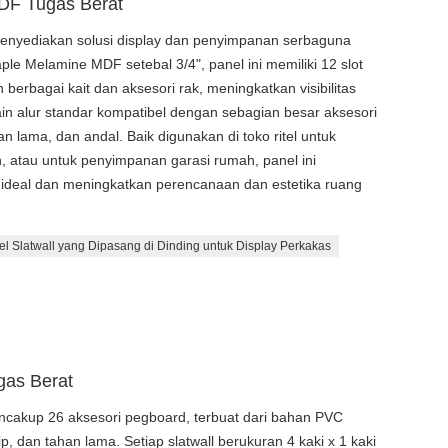
MDF Tugas Berat
menyediakan solusi display dan penyimpanan serbaguna
aple Melamine MDF setebal 3/4", panel ini memiliki 12 slot
berbagai kait dan aksesori rak, meningkatkan visibilitas
n alur standar kompatibel dengan sebagian besar aksesori
n lama, dan andal. Baik digunakan di toko ritel untuk
, atau untuk penyimpanan garasi rumah, panel ini
ideal dan meningkatkan perencanaan dan estetika ruang
el Slatwall yang Dipasang di Dinding untuk Display Perkakas
gas Berat
encakup 26 aksesori pegboard, terbuat dari bahan PVC
ip, dan tahan lama. Setiap slatwall berukuran 4 kaki x 1 kaki