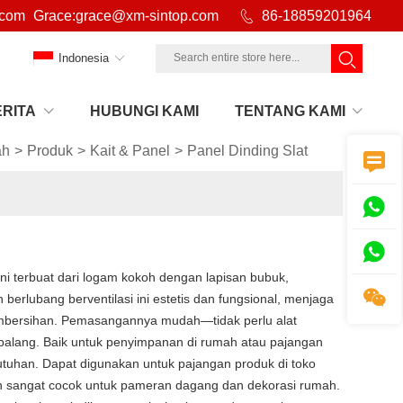
.com
Grace:grace@xm-sintop.com

86-18859201964
Indonesia
ERITA
HUBUNGI KAMI
TENTANG KAMI
ah
>
Produk
>
Kait & Panel
>
Panel Dinding Slat



i terbuat dari logam kokoh dengan lapisan bubuk,

erlubang berventilasi ini estetis dan fungsional, menjaga
mbersihan. Pemasangannya mudah—tidak perlu alat
rpalang. Baik untuk penyimpanan di rumah atau pajangan
utuhan. Dapat digunakan untuk pajangan produk di toko
dan sangat cocok untuk pameran dagang dan dekorasi rumah.