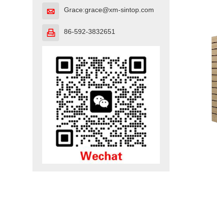
Grace:grace@xm-sintop.com

86-592-3832651
