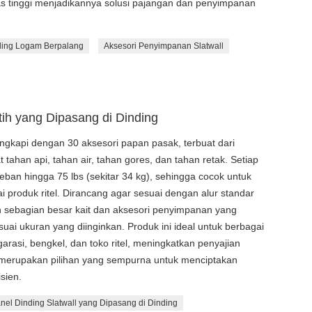
tas tinggi menjadikannya solusi pajangan dan penyimpanan
ding Logam Berpalang
Aksesori Penyimpanan Slatwall
ih yang Dipasang di Dinding
engkapi dengan 30 aksesori papan pasak, terbuat dari
tahan api, tahan air, tahan gores, dan tahan retak. Setiap
ban hingga 75 lbs (sekitar 34 kg), sehingga cocok untuk
 produk ritel. Dirancang agar sesuai dengan alur standar
an sebagian besar kait dan aksesori penyimpanan yang
suai ukuran yang diinginkan. Produk ini ideal untuk berbagai
arasi, bengkel, dan toko ritel, meningkatkan penyajian
 merupakan pilihan yang sempurna untuk menciptakan
sien.
nel Dinding Slatwall yang Dipasang di Dinding