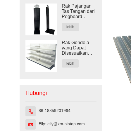
Rak Pajangan
Tas Tangan dari
Pegboard
Logam Hitam
Kustom
lebih
Rak Gondola
yang Dapat
Disesuaikan
untuk Toko Ritel
lebih
Hubungi
86-18859201964

Elly: elly@xm-sintop.com
