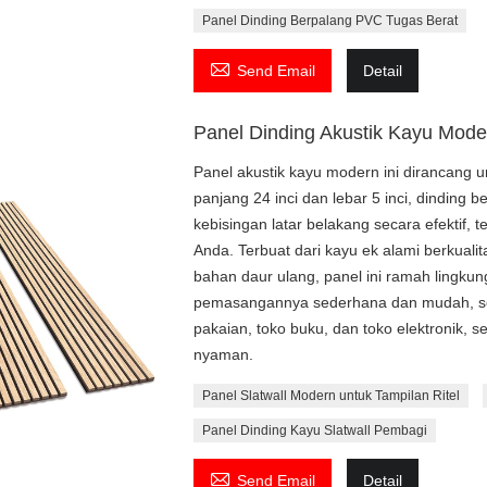
Panel Dinding Berpalang PVC Tugas Berat

Send Email
Detail
Panel Dinding Akustik Kayu Mode
Panel akustik kayu modern ini dirancang u
panjang 24 inci dan lebar 5 inci, dinding 
kebisingan latar belakang secara efektif, 
Anda. Terbuat dari kayu ek alami berkualita
bahan daur ulang, panel ini ramah lingk
pemasangannya sederhana dan mudah, seh
pakaian, toko buku, dan toko elektronik,
nyaman.
Panel Slatwall Modern untuk Tampilan Ritel
Panel Dinding Kayu Slatwall Pembagi

Send Email
Detail