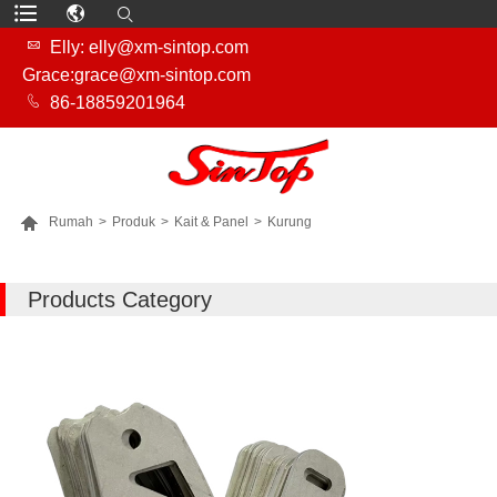

Elly: elly@xm-sintop.com
Grace:grace@xm-sintop.com

86-18859201964

Rumah
>
Produk
>
Kait & Panel
>
Kurung
LEBIH BANYAK PRODUK
Products Category