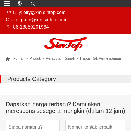

Elly: elly@xm-sintop.com
Grace:grace@xm-sintop.com

86-18859201964

Rumah
>
Produk
>
Perabotan Rumah
>
Hapus Rak Penyimpanan
LEBIH BANYAK PRODUK
Products Category
Dapatkan harga terbaru? Kami akan
merespons sesegera mungkin (dalam 12 jam)