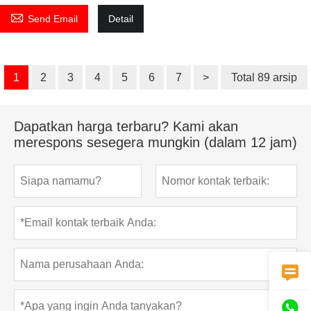

Send Email
Detail
1
2
3
4
5
6
7
>
Total 89 arsip
Dapatkan harga terbaru? Kami akan
merespons sesegera mungkin (dalam 12 jam)

