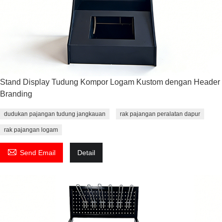
Stand Display Tudung Kompor Logam Kustom dengan Header
Branding
dudukan pajangan tudung jangkauan
rak pajangan peralatan dapur
rak pajangan logam

Send Email
Detail