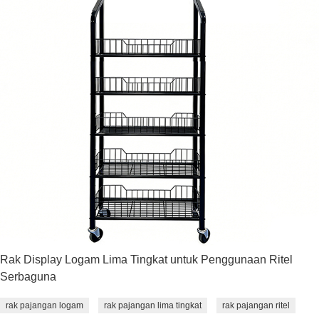
Rak Display Logam Lima Tingkat untuk Penggunaan Ritel
Serbaguna
rak pajangan logam
rak pajangan lima tingkat
rak pajangan ritel