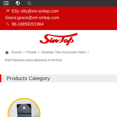

Elly: elly@xm-sintop.com
Grace:grace@xm-sintop.com

86-18859201964

Rumah
>
Produk
>
Tampilan Toko Kacamata Hitam
>
Rak Pajangan yang dipasang di dinding
LEBIH BANYAK PRODUK
Products Category