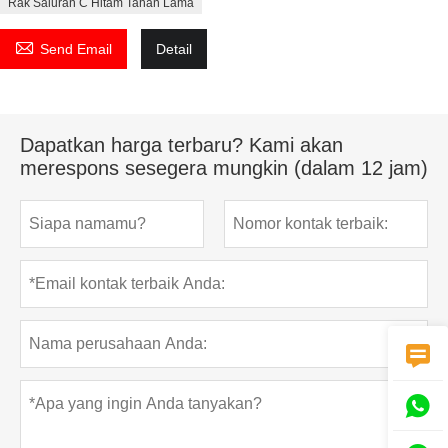
Rak Saluran C Hitam Tahan Lama

Send Email
Detail
Dapatkan harga terbaru? Kami akan
merespons sesegera mungkin (dalam 12 jam)

